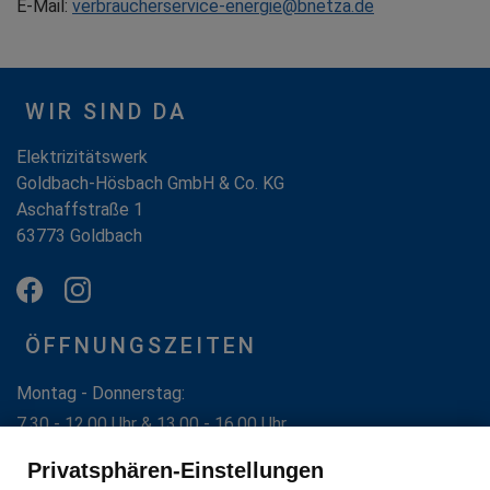
E-Mail:
verbraucherservice-energie@bnetza.de
WIR SIND DA
Elektrizitätswerk
Goldbach-Hösbach GmbH & Co. KG
Aschaffstraße 1
63773 Goldbach
ÖFFNUNGSZEITEN
Montag - Donnerstag:
7.30 - 12.00 Uhr & 13.00 - 16.00 Uhr
Freitag:
Privatsphären-Einstellungen
7.30 - 12.00 Uhr