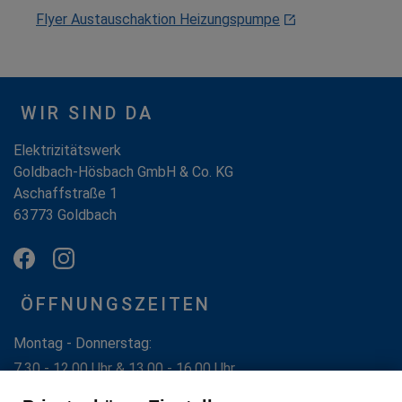
Flyer Austauschaktion Heizungspumpe
WIR SIND DA
Elektrizitätswerk
Goldbach-Hösbach GmbH & Co. KG
Aschaffstraße 1
63773 Goldbach
ÖFFNUNGSZEITEN
Montag - Donnerstag:
7.30 - 12.00 Uhr & 13.00 - 16.00 Uhr
Freitag: