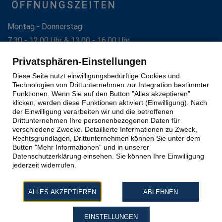
ÖFFNUNGSZEITEN
Montag - Donnerstag:
7.30 - 12.00 Uhr & 13.00 - 16.00 Uhr
Freitag:
Privatsphären-Einstellungen
7.30 - 12.00 Uhr
Diese Seite nutzt einwilligungsbedürftige Cookies und
Individuelle Terminvereinbarung außerhalb dieser Zeiten
Technologien von Drittunternehmen zur Integration bestimmter
sind jederzeit möglich.
Funktionen. Wenn Sie auf den Button "Alles akzeptieren"
klicken, werden diese Funktionen aktiviert (Einwilligung). Nach
der Einwilligung verarbeiten wir und die betroffenen
VERTRAG WIDERRUFEN
Drittunternehmen Ihre personenbezogenen Daten für
verschiedene Zwecke. Detaillierte Informationen zu Zweck,
Rechtsgrundlagen, Drittunternehmen können Sie unter dem
Button "Mehr Informationen" und in unserer
KONTAKT
Datenschutzerklärung einsehen. Sie können Ihre Einwilligung
jederzeit widerrufen.
Telefon: 06021/3347-0
ALLES AKZEPTIEREN
ABLEHNEN
STÖRUNG MELDEN
EINSTELLUNGEN
Impressum
|
Datenschutz
|
Datenschutz-Einstellungen