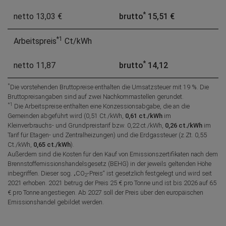
*
netto
13,03 €
brutto
15,51 €
*1
Arbeitspreis
Ct/kWh
*
netto
11,87
brutto
14,12
*
Die vorstehenden Bruttopreise enthalten die Umsatzsteuer mit 19 %. Die
Bruttopreisangaben sind auf zwei Nachkommastellen gerundet.
*1
Die Arbeitspreise enthalten eine Konzessionsabgabe, die an die
Gemeinden abgeführt wird (0,51 Ct./kWh,
0,61 ct./kWh
im
Kleinverbrauchs- und Grundpreistarif bzw. 0,22 ct./kWh,
0,26 ct./kWh
im
Tarif für Etagen- und Zentralheizungen) und die Erdgassteuer (z.Zt. 0,55
Ct./kWh,
0,65 ct./kWh
).
Außerdem sind die Kosten für den Kauf von Emissionszertifikaten nach dem
Brennstoffemissionshandelsgesetz (BEHG) in der jeweils geltenden Höhe
inbegriffen. Dieser sog. „CO
-Preis“ ist gesetzlich festgelegt und wird seit
2
2021 erhoben. 2021 betrug der Preis 25 € pro Tonne und ist bis 2026 auf 65
€ pro Tonne angestiegen. Ab 2027 soll der Preis über den europäischen
Emissionshandel gebildet werden.